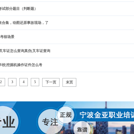
保考试部分题目（判断题）
故合集，动图还原事故现场，了
份考核场景
|叉车证怎么查询真伪|叉车证查询
学校|挖掘机操作证件怎么考
2
3
4
5
下一页
末页